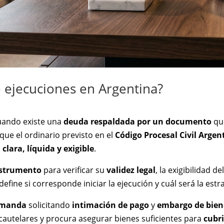
ejecuciones en Argentina?
uando existe una
deuda respaldada por un documento
qu
que el ordinario previsto en el
Código Procesal Civil Argen
 clara, líquida y exigible
.
instrumento
para verificar su
validez legal
, la exigibilidad d
efine si corresponde iniciar la ejecución y cuál será la estr
emanda
solicitando
intimación de pago
y
embargo de bien
cautelares y procura asegurar bienes suficientes para
cubri