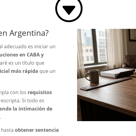
G
en Argentina?
l adecuado es iniciar un
cuciones en CABA y
garé es un título que
dicial más rápida
que un
mpla con los
requisitos
escripta. Si todo es
ando la intimación de
.
a hasta
obtener sentencia