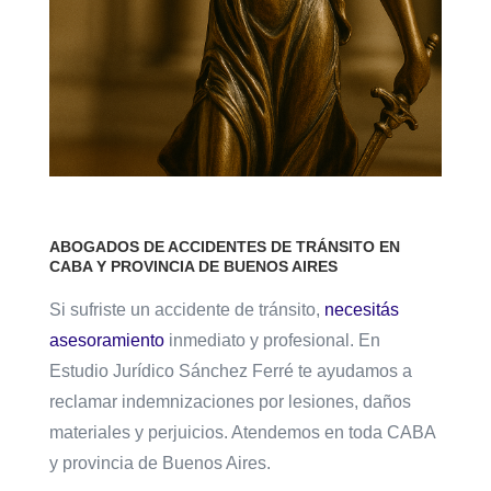
ABOGADOS DE ACCIDENTES DE TRÁNSITO EN
CABA Y PROVINCIA DE BUENOS AIRES
Si sufriste un accidente de tránsito,
necesitás
asesoramiento
inmediato y profesional. En
Estudio Jurídico Sánchez Ferré te ayudamos a
reclamar indemnizaciones por lesiones, daños
materiales y perjuicios. Atendemos en toda CABA
y provincia de Buenos Aires.